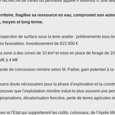
 de recherche de mines du périmètre appelé « Bélénos », une séq
erritoire, fragilise sa ressource en eau, compromet son au
t, moyen et long terme.
rospection de surface sous la terre arable : prélèvements tous l
es favorables. Investissement de 815 000 €
 la zone à des zones de 10 km² et mise en place de forage de 1
 M€ à 4 M€
ande de concession minière selon M. Pallier, gain potentiel à l
ans doute nécessaires pour la phase d’exploration et la constr
prouver que l’exploitation minière induit le plus souvent une 
propriations, dévalorisation foncière, perte de terres agricoles 
es et l’Etat qui supporteront les coûts, colossaux, de l’Après Mi