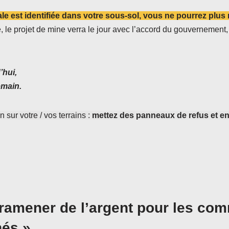
e est identifiée dans votre sous-sol, vous ne pourrez plus r
, le projet de mine verra le jour avec l’accord du gouvernemen
’hui,
emain.
 sur votre / vos terrains :
mettez des panneaux de refus et e
ramener de l’argent pour les com
és ».