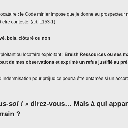
u locataire ; le Code minier impose que je donne au prospecteu
ut être contesté. (art. L153-1)
ivé, bois, clôturé ou non
ploitant ou locataire exploitant :
Breizh Ressources ou ses ma
it part de mes observations et exprimé un refus justifié au pré
’indemnisation pour préjudice pourra être entamée si un accord
s-sol ! »
direz-vous… Mais à qui appart
rrain ?